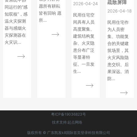
疏散屏障
2026-04-24
愿所有耕耘
同运行的“感
2026-04-18
皆有回响 愿
知双核”，感
民用住宅空
所...
温火灾探测
间具有人员
民用住宅作
器与感烟火
高度聚集、
为人员密
灾探测器在
建筑结构复
集、功能复
火灾识...
杂、火灾隐
合的关键建
患分布广泛
筑场景，其
等显著特
火灾风险隐
征。一旦发
患交织、后
生...
果深远。消
防...
粤ICP备19036823号
技术支持:起点网络
版权所有 © 广东凯发k8国际首页登录科技有限公司