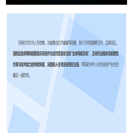
安徽
江西
吉林
山东
辽宁
甘肃
陕西
宁夏