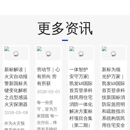
更多资讯
新标解读｜
劳动节｜心
一体智护
新标为领
火灾自动报
有所向 劳
安守万家|
光护万家｜
警新国标关
有所获
凯发k8国际
凯发k8国际
键变化解析
首页登录科
首页登录科
2026-05-01
之点型感温
技民用住宅
技新国标消
每一份坚
火灾探测器
消防一体化
防应急照明
守，皆为万
解决方案标
和疏散指示
2026-05-08
家团圆 每一
杆项目合集
系统构筑民
次付出，终
作为火灾预
（第二期）
用住宅安全
谱岁月静好
警系统中协