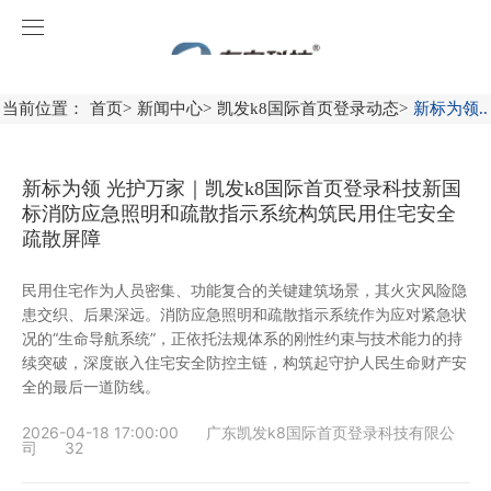
凯发k8国际首页登录
首页
当前位置：
首页
>
新闻中心
>
凯发k8国际首页登录动态
>
新标为领..
关于凯发k8国际首页登录
新标为领 光护万家｜凯发k8国际首页登录科技新国
产品中心
标消防应急照明和疏散指示系统构筑民用住宅安全
疏散屏障
工程案例
消防应急照明和疏散指示系统
民用住宅作为人员密集、功能复合的关键建筑场景，其火灾风险隐
新闻中心
火灾自动报警系统
广东
患交织、后果深远。消防应急照明和疏散指示系统作为应对紧急状
况的“生命导航系统”，正依托法规体系的刚性约束与技术能力的持
续突破，深度嵌入住宅安全防控主链，构筑起守护人民生命财产安
服务中心
消防应急灯具
广西
凯发k8国际首页登录动态
火灾自动报警系统产品
全的最后一道防线。
联系凯发k8国际首页登录
智能感应产品
福建
行业资讯
操作视频
防火门监控系统
2026-04-18 17:00:00
广东凯发k8国际首页登录科技有限公
司
32
加入凯发k8国际首页登录
上海
消防设备电源监控系统