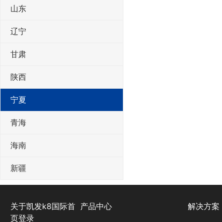
山东
辽宁
甘肃
陕西
宁夏
青海
海南
新疆
关于凯发k8国际首
产品中心
解决方案
页登录