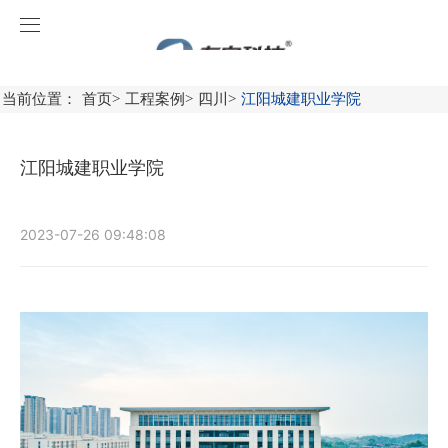
凯发k8国际首页登录
首页
当前位置：
首页
>
工程案例
>
四川
>
江阳城建职业学院
关于凯发k8国际首页登录
江阳城建职业学院
产品中心
工程案例
消防应急照明和疏散指示系统
2023-07-26 09:48:08
新闻中心
火灾自动报警系统
广东
服务中心
消防应急灯具
广西
凯发k8国际首页登录动态
火灾自动报警系统产品
联系凯发k8国际首页登录
智能感应产品
福建
行业资讯
操作视频
防火门监控系统
加入凯发k8国际首页登录
上海
消防设备电源监控系统