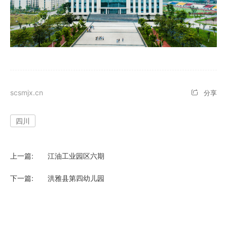
北京
社会招聘
电气火灾监控系统
四川
校园招聘
气体灭火系统
重庆
scsmjx.cn
分享
江苏
四川
浙江
河北
上一篇:
江油工业园区六期
河南
下一篇:
洪雅县第四幼儿园
湖北
湖南