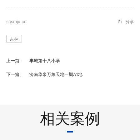
北京
社会招聘
电气火灾监控系统
scsmjx.cn
分享
四川
校园招聘
气体灭火系统
吉林
重庆
江苏
上一篇:
丰城第十八小学
下一篇:
济南华泉万象天地一期A1地
浙江
河北
河南
相关案例
湖北
湖南