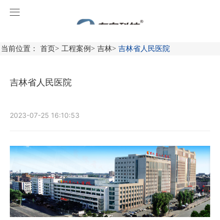
凯发k8国际首页登录
首页
当前位置：
首页
>
工程案例
>
吉林
>
吉林省人民医院
关于凯发k8国际首页登录
吉林省人民医院
产品中心
工程案例
消防应急照明和疏散指示系统
2023-07-25 16:10:53
新闻中心
火灾自动报警系统
广东
服务中心
消防应急灯具
广西
凯发k8国际首页登录动态
火灾自动报警系统产品
联系凯发k8国际首页登录
智能感应产品
福建
行业资讯
操作视频
防火门监控系统
加入凯发k8国际首页登录
上海
消防设备电源监控系统